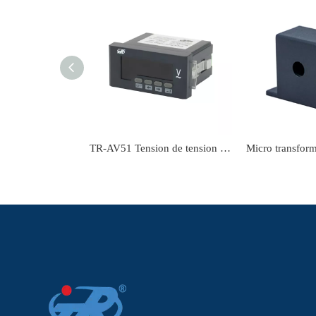
TR-AV51 Tension de tension monophasée Tension d'entrée AC 100V 220V 380V 1000V