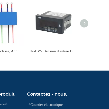
Micro mètre 0,1 classe, Application de mesure de puissance, petit transformateur de courant Miniature
TR-DV51 tension d'entrée DC 2 V 20 V 200 V 1000 V compteur de tension monophasé
produit
Contactez - nous.
urant