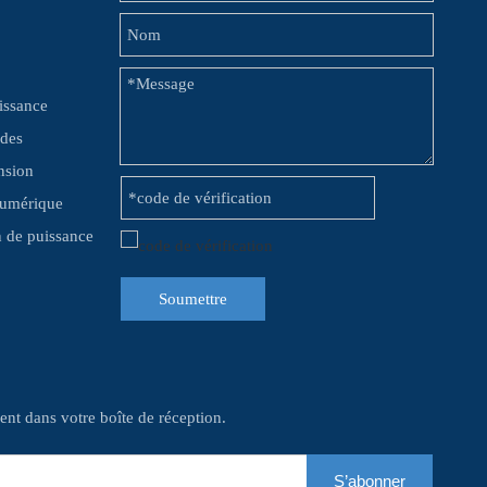
issance
 des
nsion
numérique
on de puissance
Soumettre
nt dans votre boîte de réception.
S’abonner