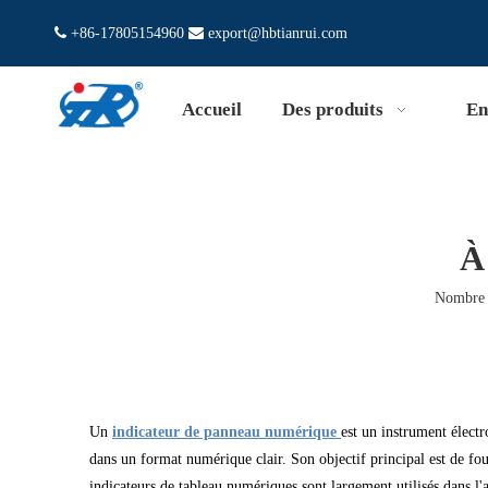

+86-17805154960

export@hbtianrui.com
Accueil
Des produits
En
À
Nombre 
Un
indicateur de panneau numérique
est un instrument électr
dans un format numérique clair. Son objectif principal est de fourn
indicateurs de tableau numériques sont largement utilisés dans l'