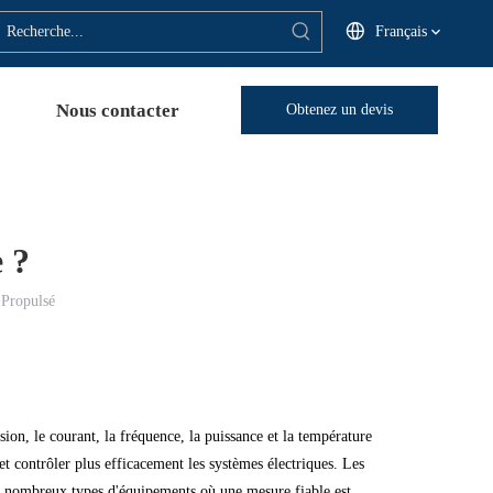
Français
Nous contacter
Obtenez un devis
 ?
:
Propulsé
sion, le courant, la fréquence, la puissance et la température
 et contrôler plus efficacement les systèmes électriques. Les
t de nombreux types d'équipements où une mesure fiable est