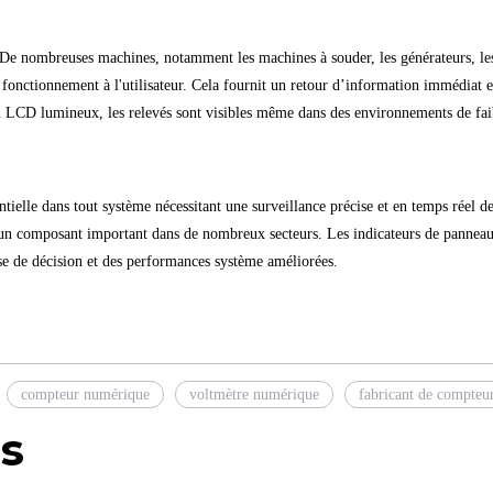
 De nombreuses machines, notamment les machines à souder, les générateurs, les 
 fonctionnement à l'utilisateur. Cela fournit un retour d’information immédiat e
CD lumineux, les relevés sont visibles même dans des environnements de faible 
ielle dans tout système nécessitant une surveillance précise et en temps réel des q
t un composant important dans de nombreux secteurs. Les indicateurs de pannea
se de décision et des performances système améliorées.
compteur numérique
voltmètre numérique
fabricant de compteu
s