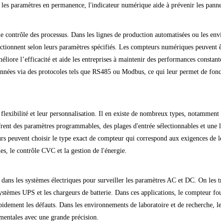
nt les paramètres en permanence, l'indicateur numérique aide à prévenir les pann
le contrôle des processus. Dans les lignes de production automatisées ou les env
nctionnent selon leurs paramètres spécifiés. Les compteurs numériques peuvent êt
améliore l’efficacité et aide les entreprises à maintenir des performances const
ées via des protocoles tels que RS485 ou Modbus, ce qui leur permet de fonct
flexibilité et leur personnalisation. Il en existe de nombreux types, notamment 
rent des paramètres programmables, des plages d'entrée sélectionnables et une l
rs peuvent choisir le type exact de compteur qui correspond aux exigences de leu
ues, le contrôle CVC et la gestion de l'énergie.
ans les systèmes électriques pour surveiller les paramètres AC et DC. On les t
ystèmes UPS et les chargeurs de batterie. Dans ces applications, le compteur four
rapidement les défauts. Dans les environnements de laboratoire et de recherche, l
rimentales avec une grande précision.