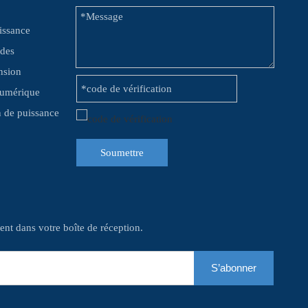
issance
 des
nsion
numérique
on de puissance
Soumettre
nt dans votre boîte de réception.
S’abonner