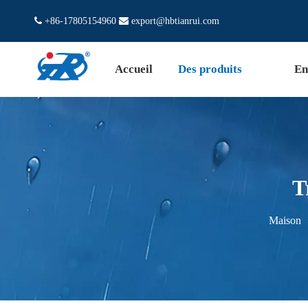

+86-17805154960

export@hbtianrui.com
Accueil
Des produits
En
T
Maison