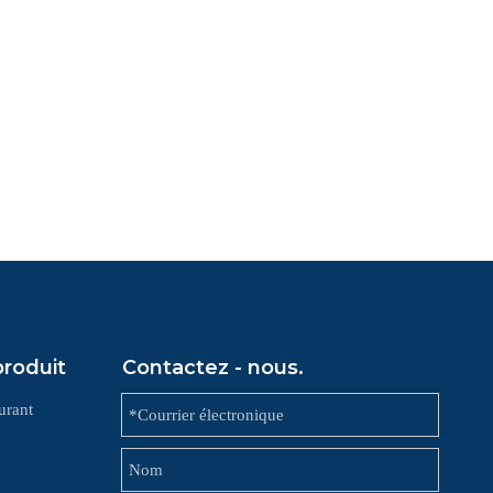
produit
Contactez - nous.
urant