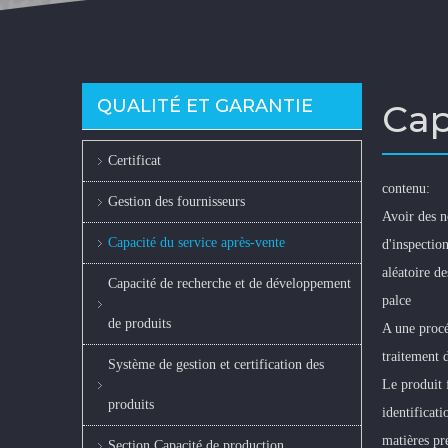
QUALITÉ ET GARANTIE
Cap
Certificat
contenu
:
Gestion des fournisseurs
Avoir des n
Capacité du service après-vente
d'inspectio
aléatoire de
Capacité de recherche et de développement
palce
de produits
A une procéd
traitement d
Système de gestion et certification des
Le produit f
produits
identificati
matières pr
Section Capacité de production