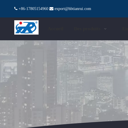

+86-17805154960

export@hbtianrui.com
Accueil
Des produits
En