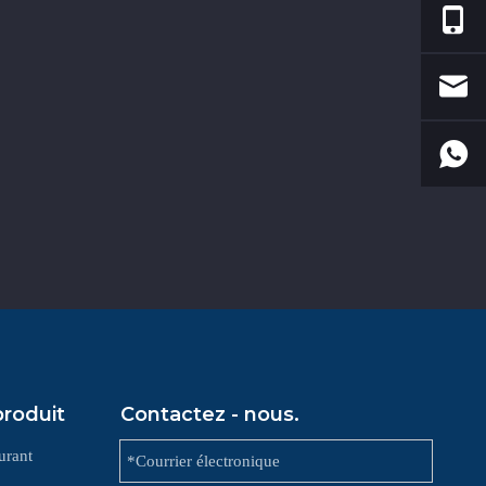
produit
Contactez - nous.
urant