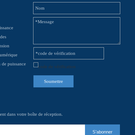
issance
 des
nsion
numérique
on de puissance
Soumettre
nt dans votre boîte de réception.
S’abonner