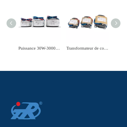
Puissance 30W-3000W de transformateur de courant toroïdal de fréquence de puissance de TRTDY-T
Transformateur de courant électrique de type R, puissance 5W-3000W, TRTDY-R