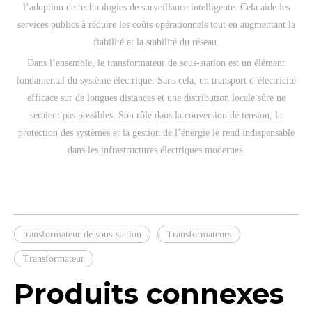
l’adoption de technologies de surveillance intelligente. Cela aide les
services publics à réduire les coûts opérationnels tout en augmentant la
fiabilité et la stabilité du réseau.
Dans l’ensemble, le transformateur de sous-station est un élément
fondamental du système électrique. Sans cela, un transport d’électricité
efficace sur de longues distances et une distribution locale sûre ne
seraient pas possibles. Son rôle dans la conversion de tension, la
protection des systèmes et la gestion de l’énergie le rend indispensable
dans les infrastructures électriques modernes.
transformateur de sous-station
Transformateurs
Transformateur
Produits connexes