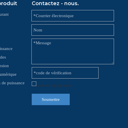
produit
Contactez - nous.
urant
issance
 des
nsion
numérique
on de puissance
Soumettre