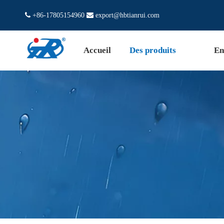

+86-17805154960

export@hbtianrui.com
Accueil
Des produits
En